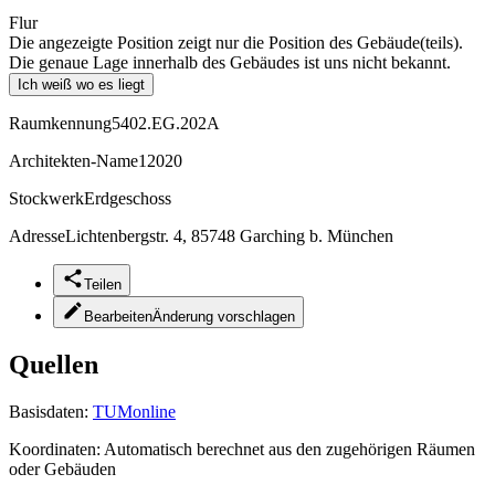
Flur
Die angezeigte Position zeigt nur die Position des Gebäude(teils).
Die genaue Lage innerhalb des Gebäudes ist uns nicht bekannt.
Ich weiß wo es liegt
Raumkennung
5402.EG.202A
Architekten-Name
12020
Stockwerk
Erdgeschoss
Adresse
Lichtenbergstr. 4, 85748 Garching b. München
Teilen
Bearbeiten
Änderung vorschlagen
Quellen
Basisdaten:
TUMonline
Koordinaten:
Automatisch berechnet aus den zugehörigen Räumen
oder Gebäuden