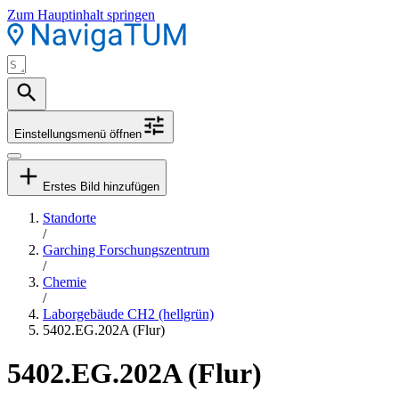
Zum Hauptinhalt springen
Einstellungsmenü öffnen
Erstes Bild hinzufügen
Standorte
/
Garching Forschungszentrum
/
Chemie
/
Laborgebäude CH2 (hellgrün)
5402.EG.202A (Flur)
5402.EG.202A (Flur)