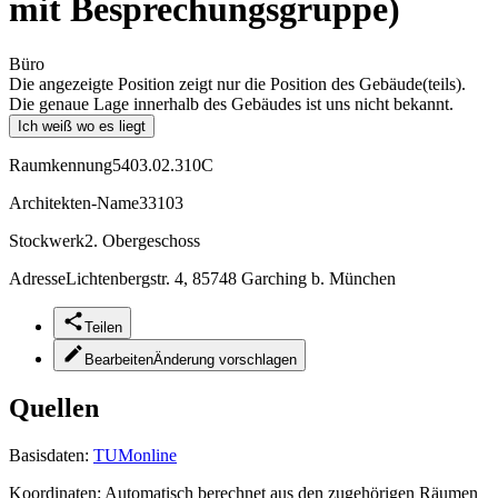
mit Besprechungsgruppe)
Büro
Die angezeigte Position zeigt nur die Position des Gebäude(teils).
Die genaue Lage innerhalb des Gebäudes ist uns nicht bekannt.
Ich weiß wo es liegt
Raumkennung
5403.02.310C
Architekten-Name
33103
Stockwerk
2. Obergeschoss
Adresse
Lichtenbergstr. 4, 85748 Garching b. München
Teilen
Bearbeiten
Änderung vorschlagen
Quellen
Basisdaten:
TUMonline
Koordinaten:
Automatisch berechnet aus den zugehörigen Räumen