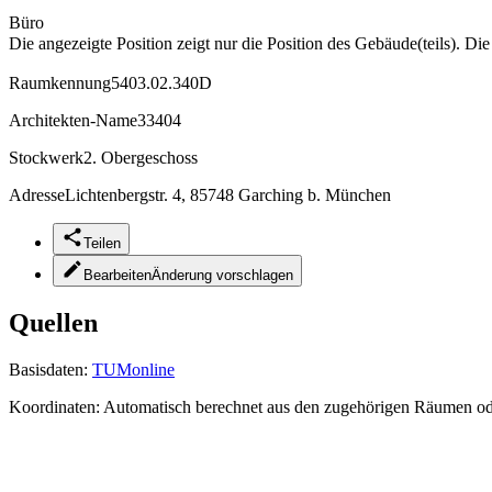
Büro
Die angezeigte Position zeigt nur die Position des Gebäude(teils). Di
Raumkennung
5403.02.340D
Architekten-Name
33404
Stockwerk
2. Obergeschoss
Adresse
Lichtenbergstr. 4, 85748 Garching b. München
Teilen
Bearbeiten
Änderung vorschlagen
Quellen
Basisdaten:
TUMonline
Koordinaten:
Automatisch berechnet aus den zugehörigen Räumen o