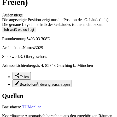
Freien)
Außenstiege
Die angezeigte Position zeigt nur die Position des Gebäude(teils).
Die genaue Lage innerhalb des Gebäudes ist uns nicht bekannt.
Ich weiß wo es liegt
Raumkennung
5403.03.308E
Architekten-Name
43029
Stockwerk
3. Obergeschoss
Adresse
Lichtenbergstr. 4, 85748 Garching b. München
Teilen
Bearbeiten
Änderung vorschlagen
Quellen
Basisdaten:
TUMonline
Koordinaten:
Automatisch berechnet aus den zugehörigen Räumen