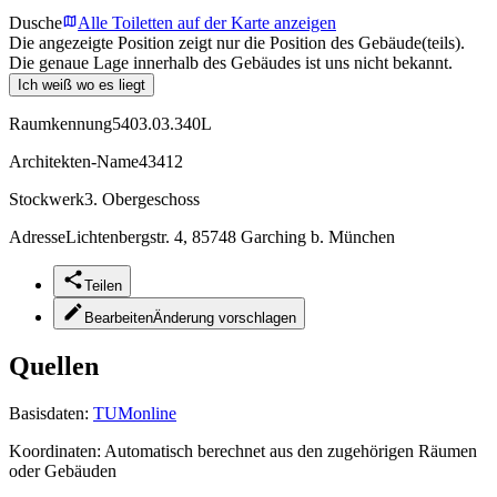
Dusche
Alle Toiletten auf der Karte anzeigen
Die angezeigte Position zeigt nur die Position des Gebäude(teils).
Die genaue Lage innerhalb des Gebäudes ist uns nicht bekannt.
Ich weiß wo es liegt
Raumkennung
5403.03.340L
Architekten-Name
43412
Stockwerk
3. Obergeschoss
Adresse
Lichtenbergstr. 4, 85748 Garching b. München
Teilen
Bearbeiten
Änderung vorschlagen
Quellen
Basisdaten:
TUMonline
Koordinaten:
Automatisch berechnet aus den zugehörigen Räumen
oder Gebäuden