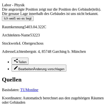
Labor - Physik
Die angezeigte Position zeigt nur die Position des Gebäude(teils).
Die genaue Lage innerhalb des Gebäudes ist uns nicht bekannt.
Ich weiß wo es liegt
Raumkennung
5403.04.322C
Architekten-Name
53223
Stockwerk
4. Obergeschoss
Adresse
Lichtenbergstr. 4, 85748 Garching b. München
Teilen
Bearbeiten
Änderung vorschlagen
Quellen
Basisdaten:
TUMonline
Koordinaten:
Automatisch berechnet aus den zugehörigen Räumen
oder Gebäuden