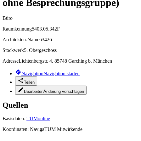
ohne Besprechungsgruppe)
Büro
Raumkennung
5403.05.342F
Architekten-Name
63426
Stockwerk
5. Obergeschoss
Adresse
Lichtenbergstr. 4, 85748 Garching b. München
Navigation
Navigation starten
Teilen
Bearbeiten
Änderung vorschlagen
Quellen
Basisdaten:
TUMonline
Koordinaten:
NavigaTUM Mitwirkende