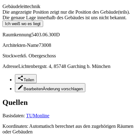
Gebäudeleittechnik
Die angezeigte Position zeigt nur die Position des Gebäude(teils).
Die genaue Lage innerhalb des Gebäudes ist uns nicht bekannt.
Ich weiß wo es liegt
Raumkennung
5403.06.300D
Architekten-Name
73008
Stockwerk
6. Obergeschoss
Adresse
Lichtenbergstr. 4, 85748 Garching b. München
Teilen
Bearbeiten
Änderung vorschlagen
Quellen
Basisdaten:
TUMonline
Koordinaten:
Automatisch berechnet aus den zugehörigen Räumen
oder Gebäuden