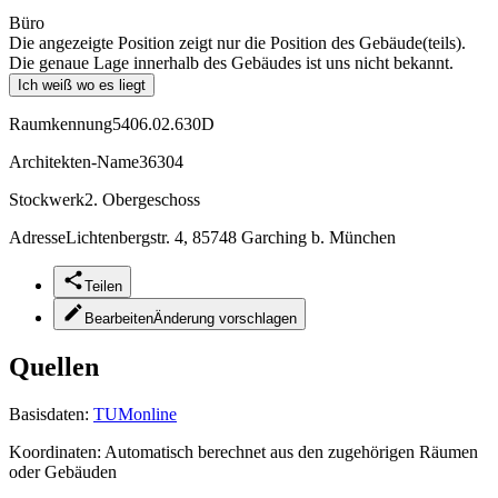
Büro
Die angezeigte Position zeigt nur die Position des Gebäude(teils).
Die genaue Lage innerhalb des Gebäudes ist uns nicht bekannt.
Ich weiß wo es liegt
Raumkennung
5406.02.630D
Architekten-Name
36304
Stockwerk
2. Obergeschoss
Adresse
Lichtenbergstr. 4, 85748 Garching b. München
Teilen
Bearbeiten
Änderung vorschlagen
Quellen
Basisdaten:
TUMonline
Koordinaten:
Automatisch berechnet aus den zugehörigen Räumen
oder Gebäuden