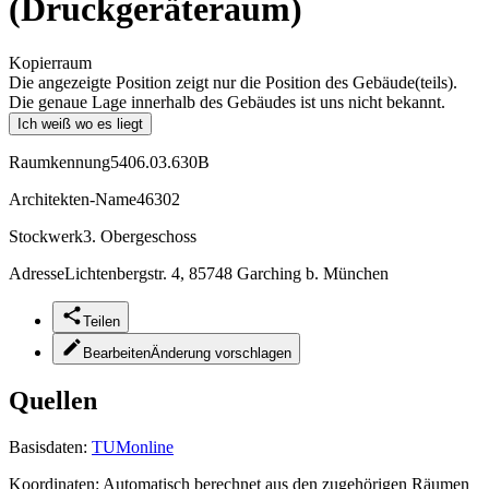
(Druckgeräteraum)
Kopierraum
Die angezeigte Position zeigt nur die Position des Gebäude(teils).
Die genaue Lage innerhalb des Gebäudes ist uns nicht bekannt.
Ich weiß wo es liegt
Raumkennung
5406.03.630B
Architekten-Name
46302
Stockwerk
3. Obergeschoss
Adresse
Lichtenbergstr. 4, 85748 Garching b. München
Teilen
Bearbeiten
Änderung vorschlagen
Quellen
Basisdaten:
TUMonline
Koordinaten:
Automatisch berechnet aus den zugehörigen Räumen