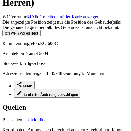
Herren)
WC Vorraum
Alle Toiletten auf der Karte anzeigen
Die angezeigte Position zeigt nur die Position des Gebäude(teils).
Die genaue Lage innerhalb des Gebäudes ist uns nicht bekannt.
Ich weiß wo es liegt
Raumkennung
5406.EG.600C
Architekten-Name
16004
Stockwerk
Erdgeschoss
Adresse
Lichtenbergstr. 4, 85748 Garching b. München
Teilen
Bearbeiten
Änderung vorschlagen
Quellen
Basisdaten:
TUMonline
Koordinaten:
Automatisch berechnet aus den zugehörigen Räumen