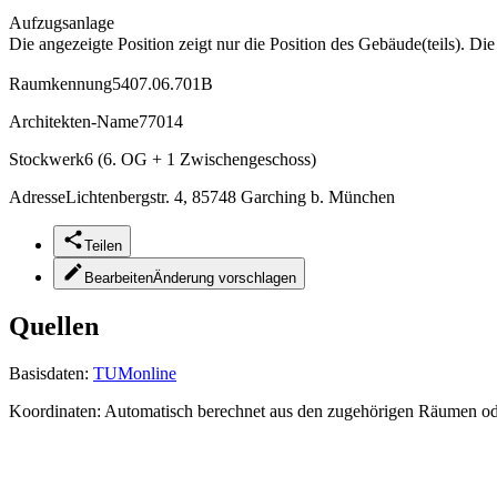
Aufzugsanlage
Die angezeigte Position zeigt nur die Position des Gebäude(teils). Di
Raumkennung
5407.06.701B
Architekten-Name
77014
Stockwerk
6 (6. OG + 1 Zwischengeschoss)
Adresse
Lichtenbergstr. 4, 85748 Garching b. München
Teilen
Bearbeiten
Änderung vorschlagen
Quellen
Basisdaten:
TUMonline
Koordinaten:
Automatisch berechnet aus den zugehörigen Räumen o