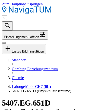
Zum Hauptinhalt springen
Einstellungsmenü öffnen
Erstes Bild hinzufügen
Standorte
/
Garching Forschungszentrum
/
Chemie
/
Laborgebäude CH7 (lila)
5407.EG.651D (Physikal.Messräume)
5407.EG.651D