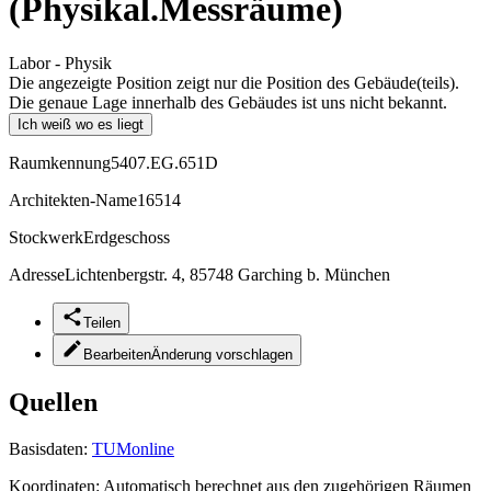
(Physikal.Messräume)
Labor - Physik
Die angezeigte Position zeigt nur die Position des Gebäude(teils).
Die genaue Lage innerhalb des Gebäudes ist uns nicht bekannt.
Ich weiß wo es liegt
Raumkennung
5407.EG.651D
Architekten-Name
16514
Stockwerk
Erdgeschoss
Adresse
Lichtenbergstr. 4, 85748 Garching b. München
Teilen
Bearbeiten
Änderung vorschlagen
Quellen
Basisdaten:
TUMonline
Koordinaten:
Automatisch berechnet aus den zugehörigen Räumen