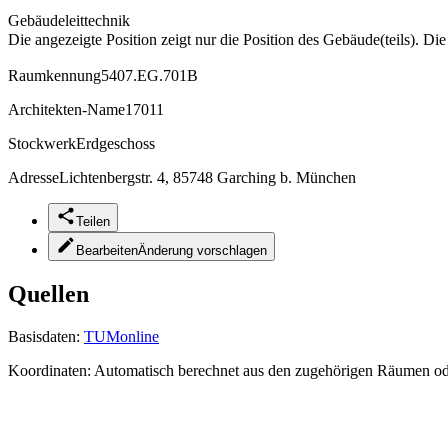
Gebäudeleittechnik
Die angezeigte Position zeigt nur die Position des Gebäude(teils). Di
Raumkennung
5407.EG.701B
Architekten-Name
17011
Stockwerk
Erdgeschoss
Adresse
Lichtenbergstr. 4, 85748 Garching b. München
Teilen
Bearbeiten
Änderung vorschlagen
Quellen
Basisdaten:
TUMonline
Koordinaten:
Automatisch berechnet aus den zugehörigen Räumen o