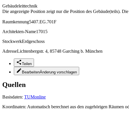
Gebäudeleittechnik
Die angezeigte Position zeigt nur die Position des Gebäude(teils). Di
Raumkennung
5407.EG.701F
Architekten-Name
17015
Stockwerk
Erdgeschoss
Adresse
Lichtenbergstr. 4, 85748 Garching b. München
Teilen
Bearbeiten
Änderung vorschlagen
Quellen
Basisdaten:
TUMonline
Koordinaten:
Automatisch berechnet aus den zugehörigen Räumen o