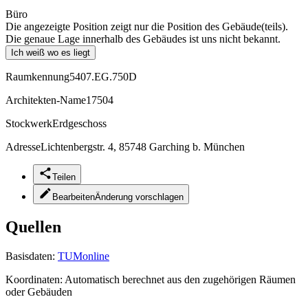
Büro
Die angezeigte Position zeigt nur die Position des Gebäude(teils).
Die genaue Lage innerhalb des Gebäudes ist uns nicht bekannt.
Ich weiß wo es liegt
Raumkennung
5407.EG.750D
Architekten-Name
17504
Stockwerk
Erdgeschoss
Adresse
Lichtenbergstr. 4, 85748 Garching b. München
Teilen
Bearbeiten
Änderung vorschlagen
Quellen
Basisdaten:
TUMonline
Koordinaten:
Automatisch berechnet aus den zugehörigen Räumen
oder Gebäuden