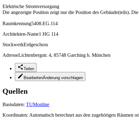
Elektrische Stromversorgung
Die angezeigte Position zeigt nur die Position des Gebäude(teils). Di
Raumkennung
5408.EG.114
Architekten-Name
1 HG 114
Stockwerk
Erdgeschoss
Adresse
Lichtenbergstr. 4, 85748 Garching b. München
Teilen
Bearbeiten
Änderung vorschlagen
Quellen
Basisdaten:
TUMonline
Koordinaten:
Automatisch berechnet aus den zugehörigen Räumen o