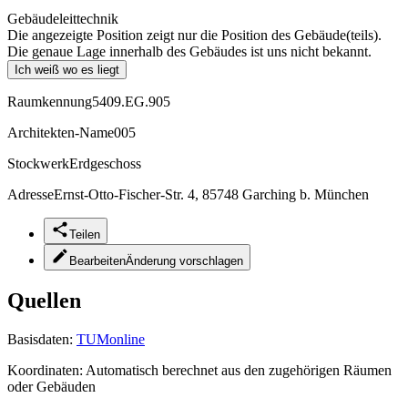
Gebäudeleittechnik
Die angezeigte Position zeigt nur die Position des Gebäude(teils).
Die genaue Lage innerhalb des Gebäudes ist uns nicht bekannt.
Ich weiß wo es liegt
Raumkennung
5409.EG.905
Architekten-Name
005
Stockwerk
Erdgeschoss
Adresse
Ernst-Otto-Fischer-Str. 4, 85748 Garching b. München
Teilen
Bearbeiten
Änderung vorschlagen
Quellen
Basisdaten:
TUMonline
Koordinaten:
Automatisch berechnet aus den zugehörigen Räumen
oder Gebäuden