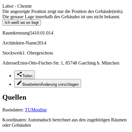
Labor - Chemie
Die angezeigte Position zeigt nur die Position des Gebäude(teils).
Die genaue Lage innerhalb des Gebäudes ist uns nicht bekannt.
Ich weiß wo es liegt
Raumkennung
5410.01.014
Architekten-Name
2014
Stockwerk
1. Obergeschoss
Adresse
Ernst-Otto-Fischer-Str. 1, 85748 Garching b. München
Teilen
Bearbeiten
Änderung vorschlagen
Quellen
Basisdaten:
TUMonline
Koordinaten:
Automatisch berechnet aus den zugehörigen Räumen
oder Gebäuden