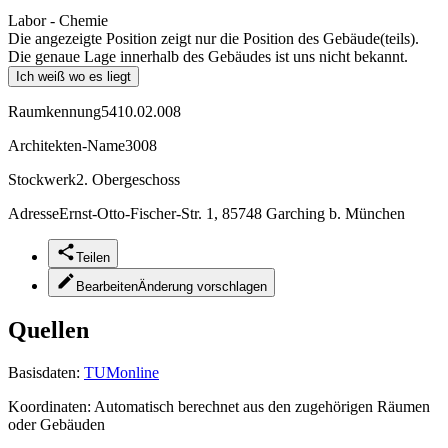
Labor - Chemie
Die angezeigte Position zeigt nur die Position des Gebäude(teils).
Die genaue Lage innerhalb des Gebäudes ist uns nicht bekannt.
Ich weiß wo es liegt
Raumkennung
5410.02.008
Architekten-Name
3008
Stockwerk
2. Obergeschoss
Adresse
Ernst-Otto-Fischer-Str. 1, 85748 Garching b. München
Teilen
Bearbeiten
Änderung vorschlagen
Quellen
Basisdaten:
TUMonline
Koordinaten:
Automatisch berechnet aus den zugehörigen Räumen
oder Gebäuden