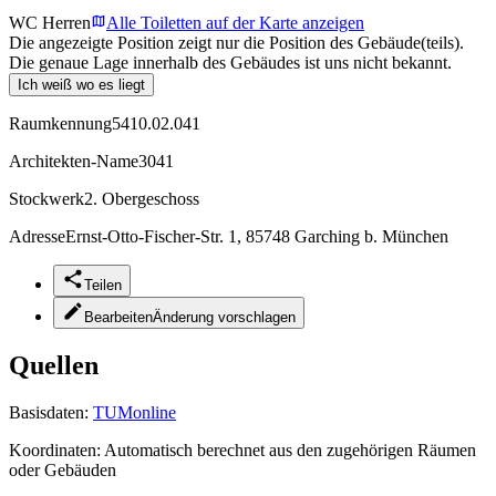
WC Herren
Alle Toiletten auf der Karte anzeigen
Die angezeigte Position zeigt nur die Position des Gebäude(teils).
Die genaue Lage innerhalb des Gebäudes ist uns nicht bekannt.
Ich weiß wo es liegt
Raumkennung
5410.02.041
Architekten-Name
3041
Stockwerk
2. Obergeschoss
Adresse
Ernst-Otto-Fischer-Str. 1, 85748 Garching b. München
Teilen
Bearbeiten
Änderung vorschlagen
Quellen
Basisdaten:
TUMonline
Koordinaten:
Automatisch berechnet aus den zugehörigen Räumen
oder Gebäuden