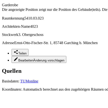
Garderobe
Die angezeigte Position zeigt nur die Position des Gebäude(teils). Di
Raumkennung
5410.03.023
Architekten-Name
4023
Stockwerk
3. Obergeschoss
Adresse
Ernst-Otto-Fischer-Str. 1, 85748 Garching b. München
Teilen
Bearbeiten
Änderung vorschlagen
Quellen
Basisdaten:
TUMonline
Koordinaten:
Automatisch berechnet aus den zugehörigen Räumen o