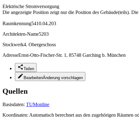
Elektrische Stromversorgung
Die angezeigte Position zeigt nur die Position des Gebäude(teils). Di
Raumkennung
5410.04.203
Architekten-Name
5203
Stockwerk
4. Obergeschoss
Adresse
Ernst-Otto-Fischer-Str. 1, 85748 Garching b. München
Teilen
Bearbeiten
Änderung vorschlagen
Quellen
Basisdaten:
TUMonline
Koordinaten:
Automatisch berechnet aus den zugehörigen Räumen o