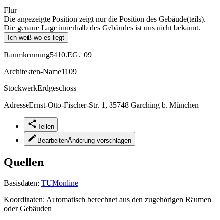
Flur
Die angezeigte Position zeigt nur die Position des Gebäude(teils).
Die genaue Lage innerhalb des Gebäudes ist uns nicht bekannt.
Ich weiß wo es liegt
Raumkennung
5410.EG.109
Architekten-Name
1109
Stockwerk
Erdgeschoss
Adresse
Ernst-Otto-Fischer-Str. 1, 85748 Garching b. München
Teilen
Bearbeiten
Änderung vorschlagen
Quellen
Basisdaten:
TUMonline
Koordinaten:
Automatisch berechnet aus den zugehörigen Räumen
oder Gebäuden