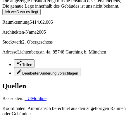
Die angezeigte Position zeigt nur die Position des Gebäude(teils).
Die genaue Lage innerhalb des Gebäudes ist uns nicht bekannt.
Ich weiß wo es liegt
Raumkennung
5414.02.005
Architekten-Name
2005
Stockwerk
2. Obergeschoss
Adresse
Lichtenbergstr. 4a, 85748 Garching b. München
Teilen
Bearbeiten
Änderung vorschlagen
Quellen
Basisdaten:
TUMonline
Koordinaten:
Automatisch berechnet aus den zugehörigen Räumen
oder Gebäuden