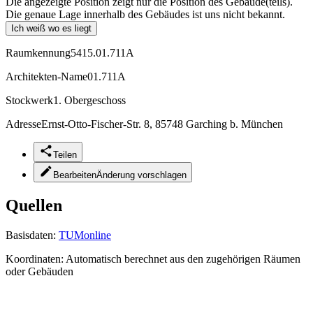
Die angezeigte Position zeigt nur die Position des Gebäude(teils).
Die genaue Lage innerhalb des Gebäudes ist uns nicht bekannt.
Ich weiß wo es liegt
Raumkennung
5415.01.711A
Architekten-Name
01.711A
Stockwerk
1. Obergeschoss
Adresse
Ernst-Otto-Fischer-Str. 8, 85748 Garching b. München
Teilen
Bearbeiten
Änderung vorschlagen
Quellen
Basisdaten:
TUMonline
Koordinaten:
Automatisch berechnet aus den zugehörigen Räumen
oder Gebäuden