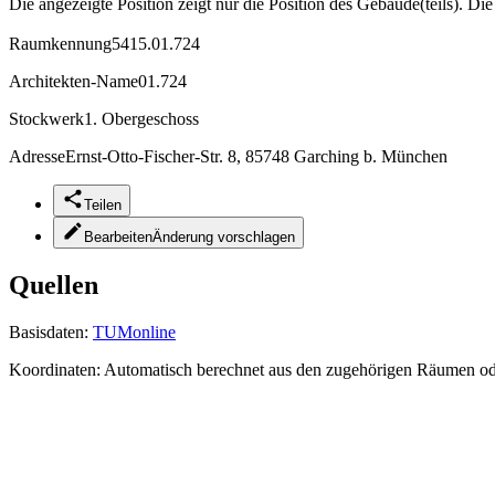
Die angezeigte Position zeigt nur die Position des Gebäude(teils). Di
Raumkennung
5415.01.724
Architekten-Name
01.724
Stockwerk
1. Obergeschoss
Adresse
Ernst-Otto-Fischer-Str. 8, 85748 Garching b. München
Teilen
Bearbeiten
Änderung vorschlagen
Quellen
Basisdaten:
TUMonline
Koordinaten:
Automatisch berechnet aus den zugehörigen Räumen o