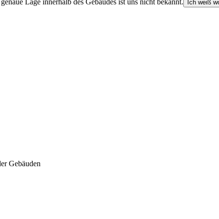
e genaue Lage innerhalb des Gebäudes ist uns nicht bekannt.
Ich weiß wo
der Gebäuden