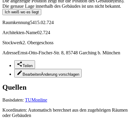
Die angezeigte Position zeigt nur die Position des Gebäude(teils).
Die genaue Lage innerhalb des Gebäudes ist uns nicht bekannt.
Ich weiß wo es liegt
Raumkennung
5415.02.724
Architekten-Name
02.724
Stockwerk
2. Obergeschoss
Adresse
Ernst-Otto-Fischer-Str. 8, 85748 Garching b. München
Teilen
Bearbeiten
Änderung vorschlagen
Quellen
Basisdaten:
TUMonline
Koordinaten:
Automatisch berechnet aus den zugehörigen Räumen
oder Gebäuden