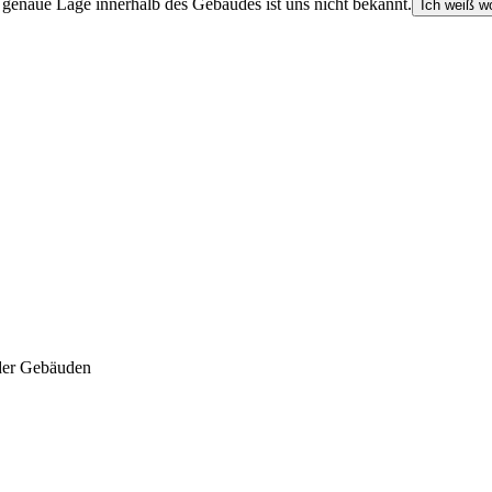
e genaue Lage innerhalb des Gebäudes ist uns nicht bekannt.
Ich weiß wo
der Gebäuden