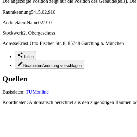
Die angezeigte Position zeigt nur die Position des Gebäude(teils). Di
Raumkennung
5415.02.910
Architekten-Name
02.910
Stockwerk
2. Obergeschoss
Adresse
Ernst-Otto-Fischer-Str. 8, 85748 Garching b. München
Teilen
Bearbeiten
Änderung vorschlagen
Quellen
Basisdaten:
TUMonline
Koordinaten:
Automatisch berechnet aus den zugehörigen Räumen o