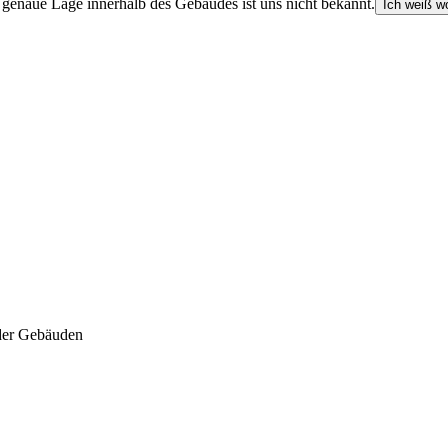
e genaue Lage innerhalb des Gebäudes ist uns nicht bekannt.
Ich weiß wo
der Gebäuden