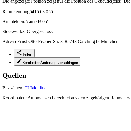
Die angezeigte Position zeigt nur die Position des Gebäude(teils). Di
Raumkennung
5415.03.055
Architekten-Name
03.055
Stockwerk
3. Obergeschoss
Adresse
Ernst-Otto-Fischer-Str. 8, 85748 Garching b. München
Teilen
Bearbeiten
Änderung vorschlagen
Quellen
Basisdaten:
TUMonline
Koordinaten:
Automatisch berechnet aus den zugehörigen Räumen o