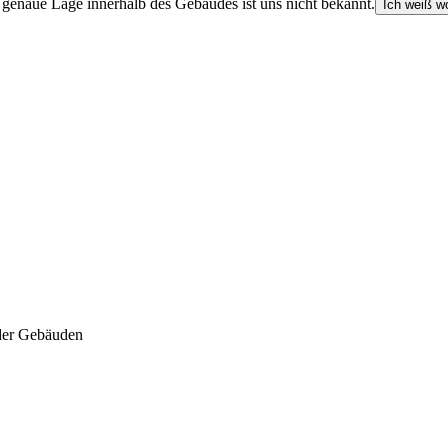
e genaue Lage innerhalb des Gebäudes ist uns nicht bekannt.
Ich weiß wo
der Gebäuden