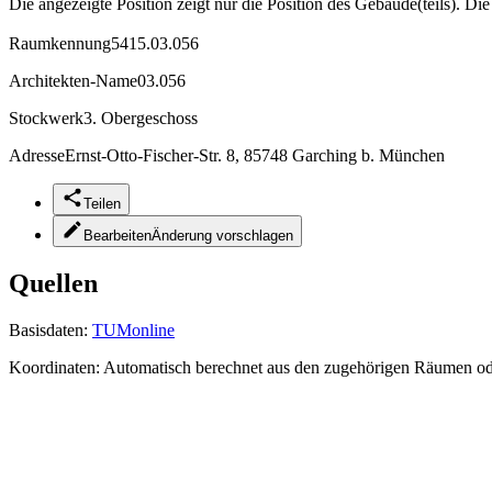
Die angezeigte Position zeigt nur die Position des Gebäude(teils). Di
Raumkennung
5415.03.056
Architekten-Name
03.056
Stockwerk
3. Obergeschoss
Adresse
Ernst-Otto-Fischer-Str. 8, 85748 Garching b. München
Teilen
Bearbeiten
Änderung vorschlagen
Quellen
Basisdaten:
TUMonline
Koordinaten:
Automatisch berechnet aus den zugehörigen Räumen o