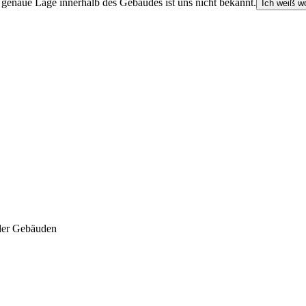
e genaue Lage innerhalb des Gebäudes ist uns nicht bekannt.
Ich weiß wo
der Gebäuden