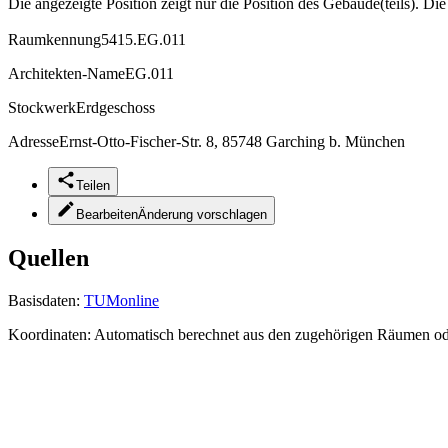
Die angezeigte Position zeigt nur die Position des Gebäude(teils). Di
Raumkennung
5415.EG.011
Architekten-Name
EG.011
Stockwerk
Erdgeschoss
Adresse
Ernst-Otto-Fischer-Str. 8, 85748 Garching b. München
Teilen
Bearbeiten
Änderung vorschlagen
Quellen
Basisdaten:
TUMonline
Koordinaten:
Automatisch berechnet aus den zugehörigen Räumen o