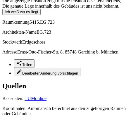
Die angezeigte Position zeigt nur die Position des Gebäude(teils).
Die genaue Lage innerhalb des Gebäudes ist uns nicht bekannt.
Ich weiß wo es liegt
Raumkennung
5415.EG.723
Architekten-Name
EG.723
Stockwerk
Erdgeschoss
Adresse
Ernst-Otto-Fischer-Str. 8, 85748 Garching b. München
Teilen
Bearbeiten
Änderung vorschlagen
Quellen
Basisdaten:
TUMonline
Koordinaten:
Automatisch berechnet aus den zugehörigen Räumen
oder Gebäuden