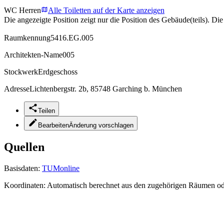
WC Herren
Alle Toiletten auf der Karte anzeigen
Die angezeigte Position zeigt nur die Position des Gebäude(teils). Di
Raumkennung
5416.EG.005
Architekten-Name
005
Stockwerk
Erdgeschoss
Adresse
Lichtenbergstr. 2b, 85748 Garching b. München
Teilen
Bearbeiten
Änderung vorschlagen
Quellen
Basisdaten:
TUMonline
Koordinaten:
Automatisch berechnet aus den zugehörigen Räumen o