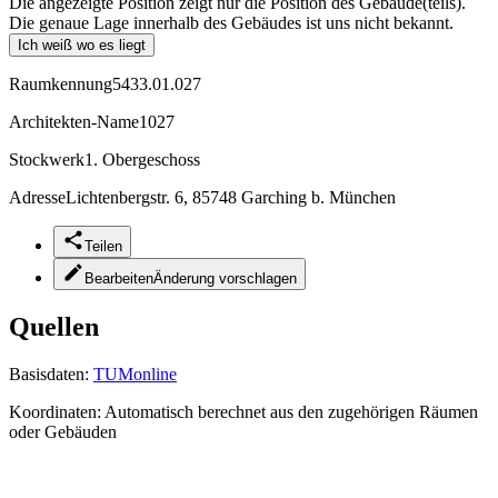
Die angezeigte Position zeigt nur die Position des Gebäude(teils).
Die genaue Lage innerhalb des Gebäudes ist uns nicht bekannt.
Ich weiß wo es liegt
Raumkennung
5433.01.027
Architekten-Name
1027
Stockwerk
1. Obergeschoss
Adresse
Lichtenbergstr. 6, 85748 Garching b. München
Teilen
Bearbeiten
Änderung vorschlagen
Quellen
Basisdaten:
TUMonline
Koordinaten:
Automatisch berechnet aus den zugehörigen Räumen
oder Gebäuden