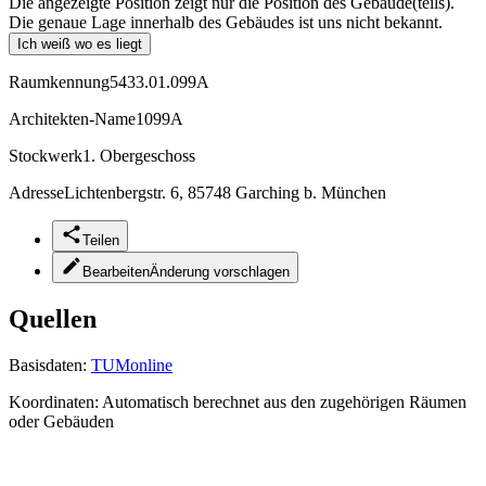
Die angezeigte Position zeigt nur die Position des Gebäude(teils).
Die genaue Lage innerhalb des Gebäudes ist uns nicht bekannt.
Ich weiß wo es liegt
Raumkennung
5433.01.099A
Architekten-Name
1099A
Stockwerk
1. Obergeschoss
Adresse
Lichtenbergstr. 6, 85748 Garching b. München
Teilen
Bearbeiten
Änderung vorschlagen
Quellen
Basisdaten:
TUMonline
Koordinaten:
Automatisch berechnet aus den zugehörigen Räumen
oder Gebäuden