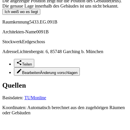
Die angezeigte Position zeigt nur die Position des Gebäude(teils).
Die genaue Lage innerhalb des Gebäudes ist uns nicht bekannt.
Ich weiß wo es liegt
Raumkennung
5433.EG.091B
Architekten-Name
0091B
Stockwerk
Erdgeschoss
Adresse
Lichtenbergstr. 6, 85748 Garching b. München
Teilen
Bearbeiten
Änderung vorschlagen
Quellen
Basisdaten:
TUMonline
Koordinaten:
Automatisch berechnet aus den zugehörigen Räumen
oder Gebäuden