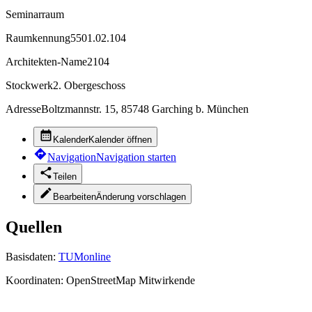
Seminarraum
Raumkennung
5501.02.104
Architekten-Name
2104
Stockwerk
2. Obergeschoss
Adresse
Boltzmannstr. 15, 85748 Garching b. München
Kalender
Kalender öffnen
Navigation
Navigation starten
Teilen
Bearbeiten
Änderung vorschlagen
Quellen
Basisdaten:
TUMonline
Koordinaten:
OpenStreetMap Mitwirkende