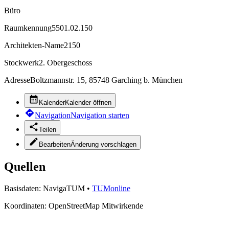
Büro
Raumkennung
5501.02.150
Architekten-Name
2150
Stockwerk
2. Obergeschoss
Adresse
Boltzmannstr. 15, 85748 Garching b. München
Kalender
Kalender öffnen
Navigation
Navigation starten
Teilen
Bearbeiten
Änderung vorschlagen
Quellen
Basisdaten:
NavigaTUM
•
TUMonline
Koordinaten:
OpenStreetMap Mitwirkende