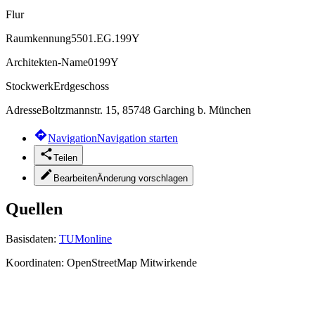
Flur
Raumkennung
5501.EG.199Y
Architekten-Name
0199Y
Stockwerk
Erdgeschoss
Adresse
Boltzmannstr. 15, 85748 Garching b. München
Navigation
Navigation starten
Teilen
Bearbeiten
Änderung vorschlagen
Quellen
Basisdaten:
TUMonline
Koordinaten:
OpenStreetMap Mitwirkende