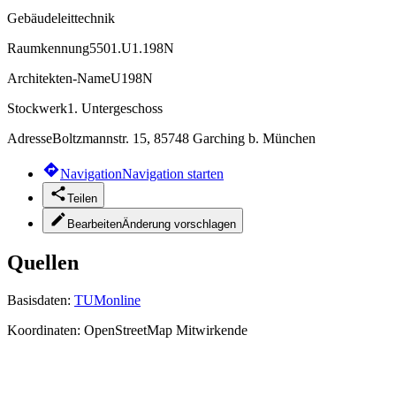
Gebäudeleittechnik
Raumkennung
5501.U1.198N
Architekten-Name
U198N
Stockwerk
1. Untergeschoss
Adresse
Boltzmannstr. 15, 85748 Garching b. München
Navigation
Navigation starten
Teilen
Bearbeiten
Änderung vorschlagen
Quellen
Basisdaten:
TUMonline
Koordinaten:
OpenStreetMap Mitwirkende