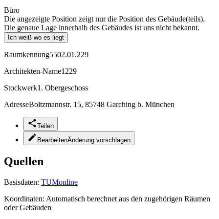
Büro
Die angezeigte Position zeigt nur die Position des Gebäude(teils).
Die genaue Lage innerhalb des Gebäudes ist uns nicht bekannt.
Ich weiß wo es liegt
Raumkennung
5502.01.229
Architekten-Name
1229
Stockwerk
1. Obergeschoss
Adresse
Boltzmannstr. 15, 85748 Garching b. München
Teilen
Bearbeiten
Änderung vorschlagen
Quellen
Basisdaten:
TUMonline
Koordinaten:
Automatisch berechnet aus den zugehörigen Räumen
oder Gebäuden