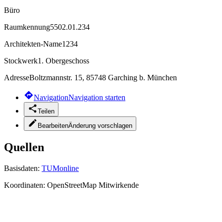
Büro
Raumkennung
5502.01.234
Architekten-Name
1234
Stockwerk
1. Obergeschoss
Adresse
Boltzmannstr. 15, 85748 Garching b. München
Navigation
Navigation starten
Teilen
Bearbeiten
Änderung vorschlagen
Quellen
Basisdaten:
TUMonline
Koordinaten:
OpenStreetMap Mitwirkende