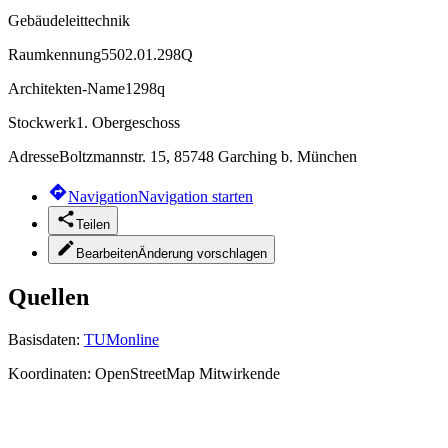
Gebäudeleittechnik
Raumkennung
5502.01.298Q
Architekten-Name
1298q
Stockwerk
1. Obergeschoss
Adresse
Boltzmannstr. 15, 85748 Garching b. München
Navigation
Navigation starten
Teilen
Bearbeiten
Änderung vorschlagen
Quellen
Basisdaten:
TUMonline
Koordinaten:
OpenStreetMap Mitwirkende