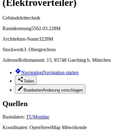
(Elektroverteiler)
Gebäudeleittechnik
Raumkennung
5502.03.228M
Architekten-Name
3228M
Stockwerk
3. Obergeschoss
Adresse
Boltzmannstr. 15, 85748 Garching b. München
Navigation
Navigation starten
Teilen
Bearbeiten
Änderung vorschlagen
Quellen
Basisdaten:
TUMonline
Koordinaten:
OpenStreetMap Mitwirkende