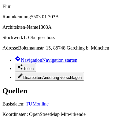
Flur
Raumkennung
5503.01.303A
Architekten-Name
1303A
Stockwerk
1. Obergeschoss
Adresse
Boltzmannstr. 15, 85748 Garching b. München
Navigation
Navigation starten
Teilen
Bearbeiten
Änderung vorschlagen
Quellen
Basisdaten:
TUMonline
Koordinaten:
OpenStreetMap Mitwirkende