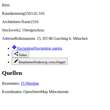
Büro
Raumkennung
5503.02.316
Architekten-Name
2316
Stockwerk
2. Obergeschoss
Adresse
Boltzmannstr. 15, 85748 Garching b. München
Navigation
Navigation starten
Teilen
Bearbeiten
Änderung vorschlagen
Quellen
Basisdaten:
TUMonline
Koordinaten:
OpenStreetMap Mitwirkende