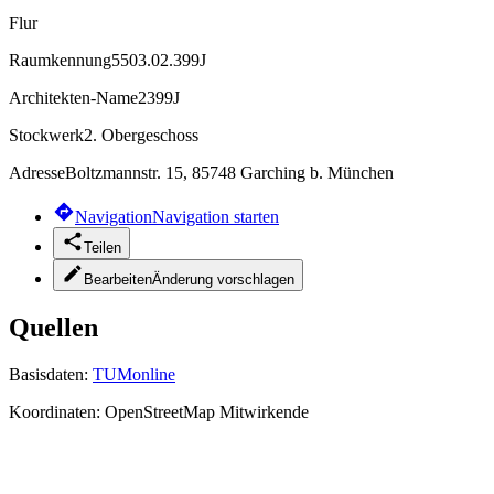
Flur
Raumkennung
5503.02.399J
Architekten-Name
2399J
Stockwerk
2. Obergeschoss
Adresse
Boltzmannstr. 15, 85748 Garching b. München
Navigation
Navigation starten
Teilen
Bearbeiten
Änderung vorschlagen
Quellen
Basisdaten:
TUMonline
Koordinaten:
OpenStreetMap Mitwirkende