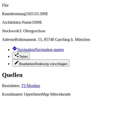
Flur
Raumkennung
5503.03.399E
Architekten-Name
3399E
Stockwerk
3. Obergeschoss
Adresse
Boltzmannstr. 15, 85748 Garching b. München
Navigation
Navigation starten
Teilen
Bearbeiten
Änderung vorschlagen
Quellen
Basisdaten:
TUMonline
Koordinaten:
OpenStreetMap Mitwirkende