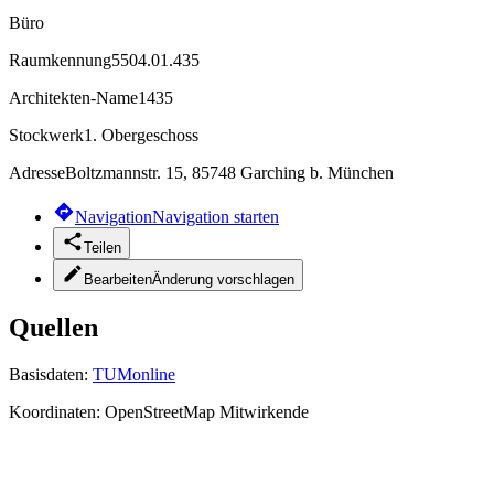
Büro
Raumkennung
5504.01.435
Architekten-Name
1435
Stockwerk
1. Obergeschoss
Adresse
Boltzmannstr. 15, 85748 Garching b. München
Navigation
Navigation starten
Teilen
Bearbeiten
Änderung vorschlagen
Quellen
Basisdaten:
TUMonline
Koordinaten:
OpenStreetMap Mitwirkende